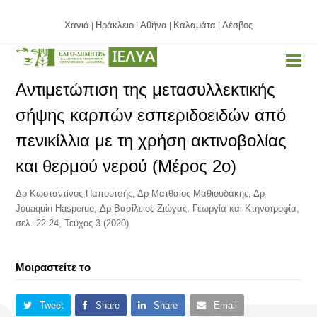
Χανιά
Ηράκλειο
Αθήνα
Καλαμάτα
Λέσβος
|
|
|
|
Αντιμετώπιση της μετασυλλεκτικής
σήψης καρπών εσπεριδοειδών από
πενικίλλια με τη χρήση ακτινοβολίας
και θερμού νερού (Μέρος 2ο)
Δρ Κωσταντίνος Παπουτσής, Δρ Ματθαίος Μαθιουδάκης, Δρ
Jouaquin Hasperue, Δρ Βασίλειος Ζιώγας, Γεωργία και Κτηνοτροφία,
σελ. 22-24, Τεύχος 3 (2020)
Μοιραστείτε το
Tweet
Share
Share
Email