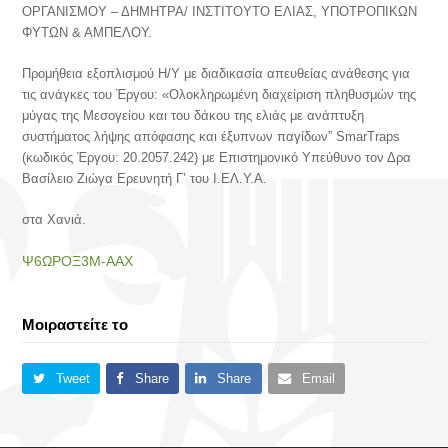
ΟΡΓΑΝΙΣΜΟΥ – ΔΗΜΗΤΡΑ/ ΙΝΣΤΙΤΟΥΤΟ ΕΛΙΑΣ, ΥΠΟΤΡΟΠΙΚΩΝ
ΦΥΤΩΝ & ΑΜΠΕΛΟΥ.
Προμήθεια εξοπλισμού Η/Υ με διαδικασία απευθείας ανάθεσης για
τις ανάγκες του Έργου: «Ολοκληρωμένη διαχείριση πληθυσμών της
μύγας της Μεσογείου και του δάκου της ελιάς με ανάπτυξη
συστήματος λήψης απόφασης και έξυπνων παγίδων” SmarTraps
(κωδικός Έργου: 20.2057.242) με Επιστημονικό Υπεύθυνο τον Δρα
Βασίλειο Ζιώγα Ερευνητή Γ’ του Ι.ΕΛ.Υ.Α.
στα Χανιά.
Ψ6ΩΡΟΞ3Μ-ΑΑΧ
Μοιραστείτε το
Tweet
Share
Share
Email