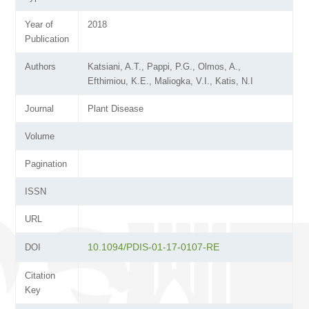
Year of
2018
Publication
Authors
Katsiani, A.T., Pappi, P.G., Olmos, A.,
Efthimiou, K.Ε., Maliogka, V.I., Katis, N.I
Journal
Plant Disease
Volume
Pagination
ISSN
URL
10.1094/PDIS-01-17-0107-RE
DOI
Citation
Key