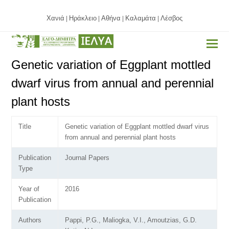
Χανιά
Ηράκλειο
Αθήνα
Καλαμάτα
Λέσβος
|
|
|
|
Genetic variation of Eggplant mottled
dwarf virus from annual and perennial
plant hosts
Title
Genetic variation of Eggplant mottled dwarf virus
from annual and perennial plant hosts
Publication
Journal Papers
Type
Year of
2016
Publication
Authors
Pappi, P.G., Maliogka, V.I., Amoutzias, G.D.