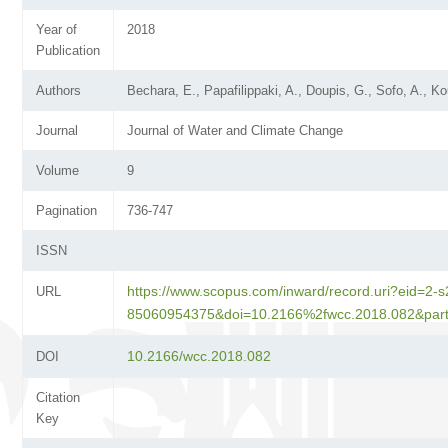
Year of
2018
Publication
Authors
Bechara, E., Papafilippaki, A., Doupis, G., Sofo, A., K
Journal
Journal of Water and Climate Change
Volume
9
Pagination
736-747
ISSN
https://www.scopus.com/inward/record.uri?eid=2-s
URL
85060954375&doi=10.2166%2fwcc.2018.082&pa
10.2166/wcc.2018.082
DOI
Citation
Key