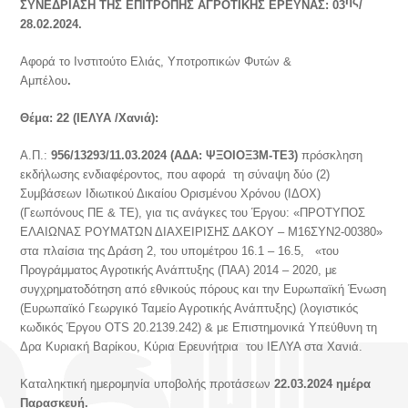
ης
ΣΥΝΕΔΡΙΑΣΗ ΤΗΣ ΕΠΙΤΡΟΠΗΣ ΑΓΡΟΤΙΚΗΣ ΕΡΕΥΝΑΣ: 03
/
28.02.2024.
Αφορά το Ινστιτούτο Ελιάς, Υποτροπικών Φυτών &
Αμπέλου
.
Θέμα: 22 (ΙΕΛΥΑ /Χανιά):
Α.Π.:
956/13293/11.03.2024
(ΑΔΑ: ΨΞΟΙΟΞ3Μ-ΤΕ3)
πρόσκληση
εκδήλωσης ενδιαφέροντος, που αφορά τη σύναψη δύο (2)
Συμβάσεων Ιδιωτικού Δικαίου Ορισμένου Χρόνου (ΙΔΟΧ)
(Γεωπόνους ΠΕ & ΤΕ), για τις ανάγκες του Έργου: «ΠΡΟΤΥΠΟΣ
ΕΛΑΙΩΝΑΣ ΡΟΥΜΑΤΩΝ ΔΙΑΧΕΙΡΙΣΗΣ ΔΑΚΟΥ – Μ16ΣΥΝ2-00380»
στα πλαίσια της Δράση 2, του υπομέτρου 16.1 – 16.5, «του
Προγράμματος Αγροτικής Ανάπτυξης (ΠΑΑ) 2014 – 2020, με
συγχρηματοδότηση από εθνικούς πόρους και την Ευρωπαϊκή Ένωση
(Ευρωπαϊκό Γεωργικό Ταμείο Αγροτικής Ανάπτυξης) (λογιστικός
κωδικός Έργου OTS 20.2139.242) & με Επιστημονικά Υπεύθυνη τη
Δρα Κυριακή Βαρίκου, Κύρια Ερευνήτρια του ΙΕΛΥΑ στα Χανιά.
Καταληκτική ημερομηνία υποβολής προτάσεων
22.03.2024 ημέρα
Παρασκευή
.