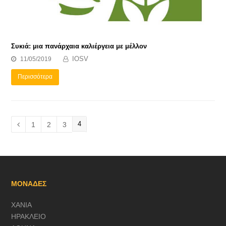
Συκιά: μια πανάρχαια καλιέργεια με μέλλον
IOSV
11/05/2019
Περισσότερα
Page
4
Page
1
Page
2
Page
3
Previous
ΜΟΝΑΔΕΣ
ΧΑΝΙΑ
ΗΡΑΚΛΕΙΟ