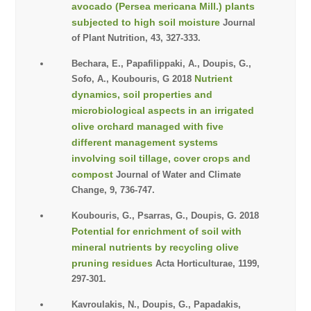
avocado (Persea mericana Mill.) plants
subjected to high soil moisture
Journal
of Plant Nutrition, 43, 327-333.
Bechara, E., Papafilippaki, A., Doupis, G.,
Nutrient
Sofo, A., Koubouris, G 2018
dynamics, soil properties and
microbiological aspects in an irrigated
olive orchard managed with five
different management systems
involving soil tillage, cover crops and
compost
Journal of Water and Climate
Change, 9, 736-747.
Koubouris, G., Psarras, G., Doupis, G. 2018
Potential for enrichment of soil with
mineral nutrients by recycling olive
pruning residues
Acta Horticulturae, 1199,
297-301.
Kavroulakis, N., Doupis, G., Papadakis,