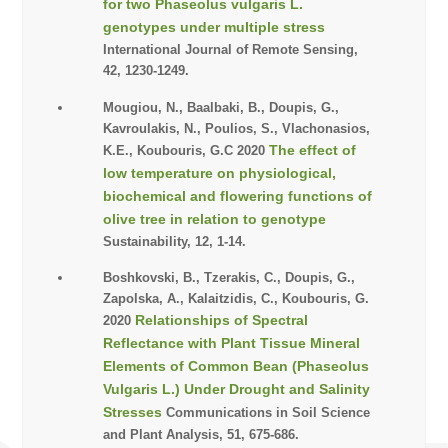
for two Phaseolus vulgaris L.
genotypes under multiple stress
International Journal of Remote Sensing,
42, 1230-1249.
Mougiou, N., Baalbaki, B., Doupis, G.,
Kavroulakis, N., Poulios, S., Vlachonasios,
The effect of
K.E., Koubouris, G.C 2020
low temperature on physiological,
biochemical and flowering functions of
olive tree in relation to genotype
Sustainability, 12, 1-14.
Boshkovski, B., Tzerakis, C., Doupis, G.,
Zapolska, A., Kalaitzidis, C., Koubouris, G.
Relationships of Spectral
2020
Reflectance with Plant Tissue Mineral
Elements of Common Bean (Phaseolus
Vulgaris L.) Under Drought and Salinity
Stresses
Communications in Soil Science
and Plant Analysis, 51, 675-686.