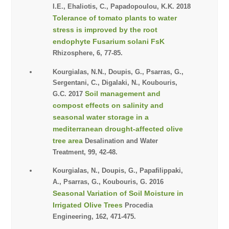
I.E., Ehaliotis, C., Papadopoulou, K.K. 2018
Tolerance of tomato plants to water
stress is improved by the root
endophyte Fusarium solani FsK
Rhizosphere, 6, 77-85.
Kourgialas, N.N., Doupis, G., Psarras, G.,
Sergentani, C., Digalaki, N., Koubouris,
Soil management and
G.C. 2017
compost effects on salinity and
seasonal water storage in a
mediterranean drought-affected olive
tree area
Desalination and Water
Treatment, 99, 42-48.
Kourgialas, N., Doupis, G., Papafilippaki,
A., Psarras, G., Koubouris, G. 2016
Seasonal Variation of Soil Moisture in
Irrigated Olive Trees
Procedia
Engineering, 162, 471-475.