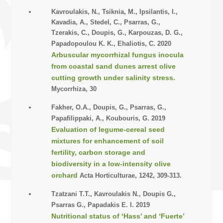
Kavroulakis, N., Tsiknia, M., Ipsilantis, I.,
Kavadia, A., Stedel, C., Psarras, G.,
Tzerakis, C., Doupis, G., Karpouzas, D. G.,
Papadopoulou K. K., Ehaliotis, C. 2020
Arbuscular mycorrhizal fungus inocula
from coastal sand dunes arrest olive
cutting growth under salinity stress.
Mycorrhiza, 30
Fakher, O.A., Doupis, G., Psarras, G.,
Papafilippaki, A., Koubouris, G. 2019
Evaluation of legume-cereal seed
mixtures for enhancement of soil
fertility, carbon storage and
biodiversity in a low-intensity olive
orchard
Acta Horticulturae, 1242, 309-313.
Tzatzani T.T., Kavroulakis N., Doupis G.,
Psarras G., Papadakis E. I. 2019
Nutritional status of ‘Hass’ and ‘Fuerte’