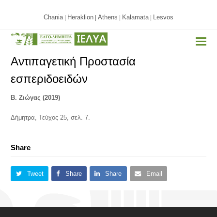
Chania
Heraklion
Athens
Kalamata
Lesvos
|
|
|
|
Αντιπαγετική Προστασία
εσπεριδοειδών
Β. Ζιώγας (2019)
Δήμητρα, Τεύχος 25, σελ. 7.
Share
Tweet
Share
Share
Email