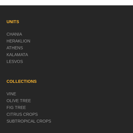
UNITS
CHANIA
HERAKLION
ATHENS
KALAMATA
LESVOS
COLLECTIONS
VINE
OLIVE TREE
FIG TREE
CITRUS CROPS
SUBTROPICAL CROPS