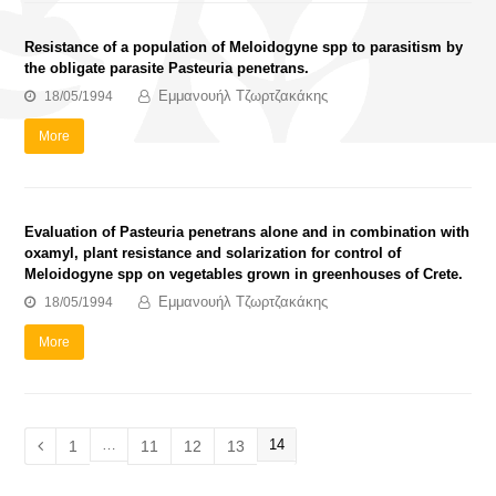
Resistance of a population of Meloidogyne spp to parasitism by
the obligate parasite Pasteuria penetrans.
Εμμανουήλ Τζωρτζακάκης
18/05/1994
More
Evaluation of Pasteuria penetrans alone and in combination with
oxamyl, plant resistance and solarization for control of
Meloidogyne spp on vegetables grown in greenhouses of Crete.
Εμμανουήλ Τζωρτζακάκης
18/05/1994
More
…
Page
14
Page
1
Page
11
Page
12
Page
13
Previous