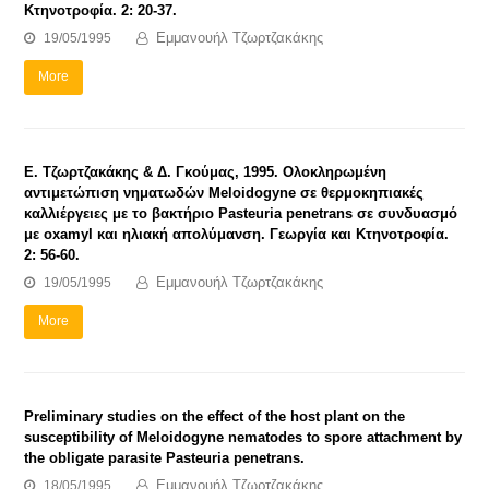
Κτηνοτροφία. 2: 20-37.
Εμμανουήλ Τζωρτζακάκης
19/05/1995
More
E. Τζωρτζακάκης & Δ. Γκούμας, 1995. Ολοκληρωμένη
αντιμετώπιση νηματωδών Meloidogyne σε θερμοκηπιακές
καλλιέργειες με το βακτήριο Pasteuria penetrans σε συνδυασμό
με oxamyl και ηλιακή απολύμανση. Γεωργία και Κτηνοτροφία.
2: 56-60.
Εμμανουήλ Τζωρτζακάκης
19/05/1995
More
Preliminary studies on the effect of the host plant on the
susceptibility of Meloidogyne nematodes to spore attachment by
the obligate parasite Pasteuria penetrans.
Εμμανουήλ Τζωρτζακάκης
18/05/1995