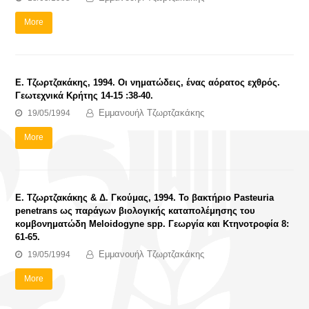
More
Ε. Τζωρτζακάκης, 1994. Οι νηματώδεις, ένας αόρατος εχθρός.
Γεωτεχνικά Κρήτης 14-15 :38-40.
Εμμανουήλ Τζωρτζακάκης
19/05/1994
More
E. Τζωρτζακάκης & Δ. Γκούμας, 1994. Το βακτήριο Pasteuria
penetrans ως παράγων βιολογικής καταπολέμησης του
κομβονηματώδη Meloidogyne spp. Γεωργία και Κτηνοτροφία 8:
61-65.
Εμμανουήλ Τζωρτζακάκης
19/05/1994
More