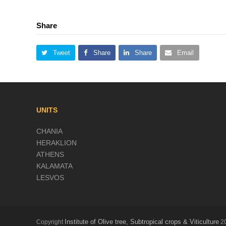
Share
Tweet
Share
Share
Email
UNITS
CHANIA
HERAKLION
ATHENS
KALAMATA
LESVOS
Institute of Olive tree, Subtropical crops & Viticulture
Copyright
20