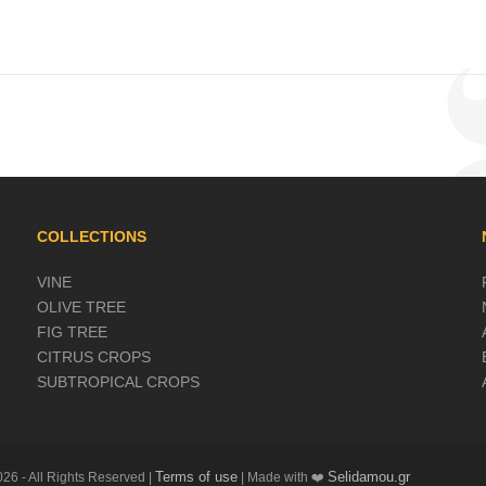
COLLECTIONS
VINE
OLIVE TREE
FIG TREE
CITRUS CROPS
SUBTROPICAL CROPS
Terms of use
Selidamou.gr
26 - All Rights Reserved |
| Made with ❤️