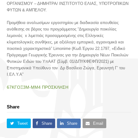
ΟΡΓΑΝΙΣΜΟΥ – ΔΗΜΗΤΡΑ/ ΙΝΣΤΙΤΟΥΤΟ ΕΛΙΑΣ, ΥΠΟΤΡΟΠΙΚΩΝ
ΦΥΤΩΝ & ΑΜΠΕΛΟΥ.
Προμήθεια αναλωσίμων εργαστηρίου με διαδικασία απευθείας
ανάθεσης σε βάρος του προγράμματος “Δημιουργία ποικιλίας
λεμονιάς x λιμεττιάς προσαρμοσμένης στις Eλληνικές
κλιματολογικές συνθήκες, με αξιόλογα εμπορικά, αγρονομικά και
ποιοτικά χαρακτηριστικά” Limonime (Κωδ.Έργου 22.1797, «Ειδικό
Πρόγραμμα Γεωργικής Έρευνας για την Δημιουργία Νέων Ποικιλιών
Φυτικών Ειδών του ΥπΑΑΤ (Σύμβ. 01/ΔΠΥΚΦΕΦΠ/2021) με
Επιστημονικά Υπεύθυνο τον Δρ Βασίλειο Ζιώγα, Ερευνητή Γ’ του
Ι.ΕΛ.Υ.Α”
67ΚΓΟΞ3Μ-ΜΜ4 ΠΡΟΣΚΛΗΣΗ
Share
Tweet
Share
Share
Email