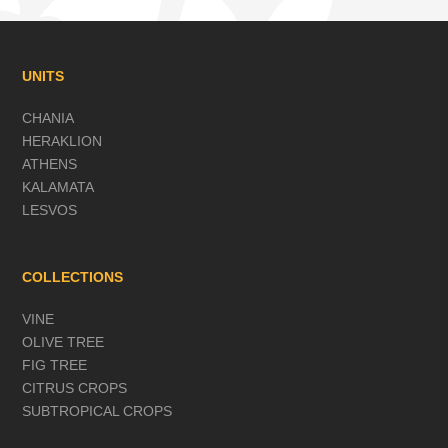
UNITS
CHANIA
HERAKLION
ATHENS
KALAMATA
LESVOS
COLLECTIONS
VINE
OLIVE TREE
FIG TREE
CITRUS CROPS
SUBTROPICAL CROPS