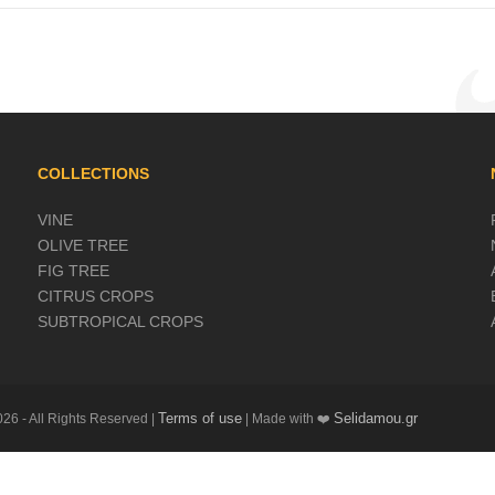
COLLECTIONS
VINE
OLIVE TREE
FIG TREE
CITRUS CROPS
SUBTROPICAL CROPS
Terms of use
Selidamou.gr
26 - All Rights Reserved |
| Made with ❤️