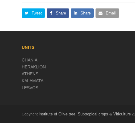
Tweet
Share
Share
Email
UNITS
CHANIA
HERAKLION
ATHENS
KALAMATA
LESVOS
Institute of Olive tree, Subtropical crops & Viticulture
Copyright
20