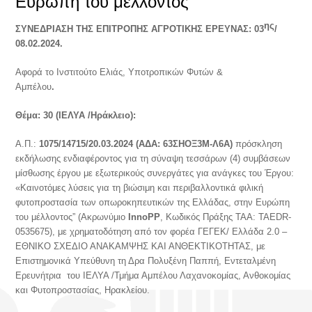
Ευρώπη του μέλλοντος”
ης
ΣΥΝΕΔΡΙΑΣΗ ΤΗΣ ΕΠΙΤΡΟΠΗΣ ΑΓΡΟΤΙΚΗΣ ΕΡΕΥΝΑΣ: 03
/
08.02.2024.
Αφορά το Ινστιτούτο Ελιάς, Υποτροπικών Φυτών &
Αμπέλου
.
Θέμα: 30 (ΙΕΛΥΑ /Ηράκλειο):
Α.Π.:
1075/14715/20.03.2024
(ΑΔΑ: 63ΣΗΟΞ3Μ-Λ6Α)
πρόσκληση
εκδήλωσης ενδιαφέροντος για τη σύναψη τεσσάρων (4) συμβάσεων
μίσθωσης έργου με εξωτερικούς συνεργάτες για ανάγκες του Έργου:
«Καινοτόμες λύσεις για τη βιώσιμη και περιβαλλοντικά φιλική
φυτοπροστασία των οπωροκηπευτικών της Ελλάδας, στην Ευρώπη
του μέλλοντος” (Ακρωνύμιο
ΙnnoPP
, Κωδικός Πράξης ΤΑΑ: TAEDR-
0535675), με χρηματοδότηση από τον φορέα ΓΕΓΕΚ/ Ελλάδα 2.0 –
ΕΘΝΙΚΟ ΣΧΕΔΙΟ ΑΝΑΚΑΜΨΗΣ ΚΑΙ ΑΝΘΕΚΤΙΚΟΤΗΤΑΣ, με
Επιστημονικά Υπεύθυνη τη Δρα Πολυξένη Παππή, Εντεταλμένη
Ερευνήτρια του ΙΕΛΥΑ /Τμήμα Αμπέλου Λαχανοκομίας, Ανθοκομίας
και Φυτοπροστασίας, Ηρακλείου.