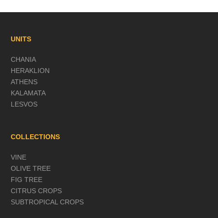
UNITS
CHANIA
HERAKLION
ATHENS
KALAMATA
LESVOS
COLLECTIONS
VINE
OLIVE TREE
FIG TREE
CITRUS CROPS
SUBTROPICAL CROPS