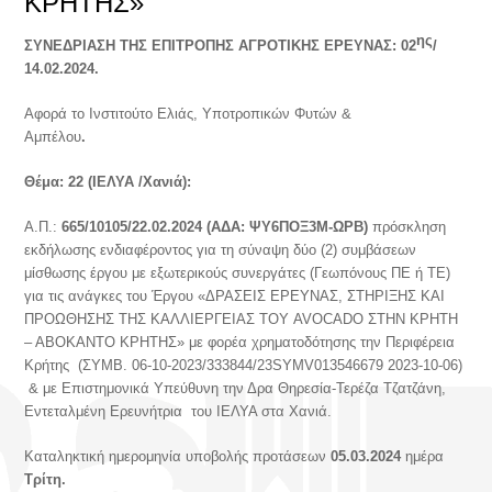
ΚΡΗΤΗΣ»
ης
ΣΥΝΕΔΡΙΑΣΗ ΤΗΣ ΕΠΙΤΡΟΠΗΣ ΑΓΡΟΤΙΚΗΣ ΕΡΕΥΝΑΣ: 02
/
14.02.2024.
Αφορά το Ινστιτούτο Ελιάς, Υποτροπικών Φυτών &
Αμπέλου
.
Θέμα: 22 (ΙΕΛΥΑ /Χανιά):
Α.Π.:
665/10105
/22.02.2024 (ΑΔΑ: ΨΥ6ΠΟΞ3Μ-ΩΡΒ)
πρόσκληση
εκδήλωσης ενδιαφέροντος για τη σύναψη δύο (2) συμβάσεων
μίσθωσης έργου με εξωτερικούς συνεργάτες (Γεωπόνους ΠΕ ή ΤΕ)
για τις ανάγκες του Έργου «ΔΡΑΣΕΙΣ ΕΡΕΥΝΑΣ, ΣΤΗΡΙΞΗΣ ΚΑΙ
ΠΡΟΩΘΗΣΗΣ ΤΗΣ ΚΑΛΛΙΕΡΓΕΙΑΣ ΤΟΥ AVOCADO ΣΤΗΝ ΚΡΗΤΗ
– ΑΒΟΚΑΝΤΟ ΚΡΗΤΗΣ» με φορέα χρηματοδότησης την Περιφέρεια
Κρήτης (ΣΥΜΒ. 06-10-2023/333844/23SYMV013546679 2023-10-06)
& με Επιστημονικά Υπεύθυνη την Δρα Θηρεσία-Τερέζα Τζατζάνη,
Εντεταλμένη Ερευνήτρια του ΙΕΛΥΑ στα Χανιά.
Καταληκτική ημερομηνία υποβολής προτάσεων
05.03.2024
ημέρα
Τρίτη
.